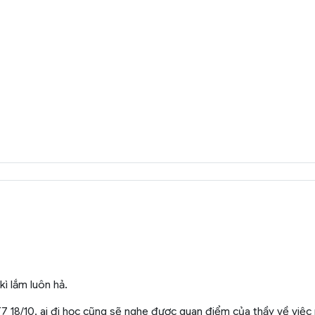
kì lắm luôn hả.
y T7 18/10, ai đi học cũng sẽ nghe được quan điểm của thầy về việ