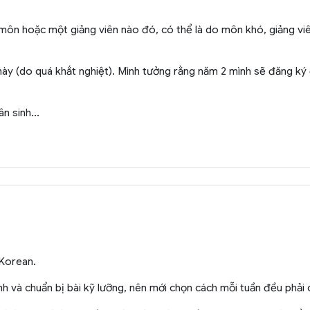
môn hoặc một giảng viên nào đó, có thể là do môn khó, giảng viên
 này (do quá khắt nghiệt). Mình tưởng rằng năm 2 mình sẽ đăng k
n sinh...
Korean.
ình và chuẩn bị bài kỹ lưỡng, nên mới chọn cách mỗi tuần đều phả