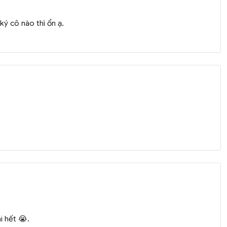
ý cô nào thì ổn ạ.
i hết 😭.