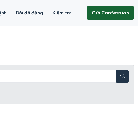
ịnh
Bài đã đăng
Kiểm tra
Gửi Confession