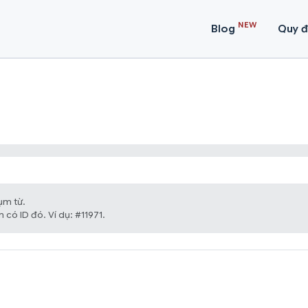
NEW
Blog
Quy đ
ụm từ.
 có ID đó. Ví dụ: #11971.