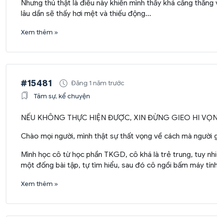
Nhưng thú thật là điều này khiến mình thấy khá căng thẳng 
lâu dần sẽ thấy hơi mệt và thiếu động...
Xem thêm »
#15481
Đăng 1 năm trước
Tâm sự, kể chuyện
NẾU KHÔNG THỰC HIỆN ĐƯỢC, XIN ĐỪNG GIEO HI VỌN
Chào mọi người, mình thật sự thất vọng về cách mà người gi
Mình học cô từ học phần TKGD, cô khá là trẻ trung, tuy n
một đống bài tập, tự tìm hiểu, sau đó cô ngồi bấm máy tính,
Xem thêm »