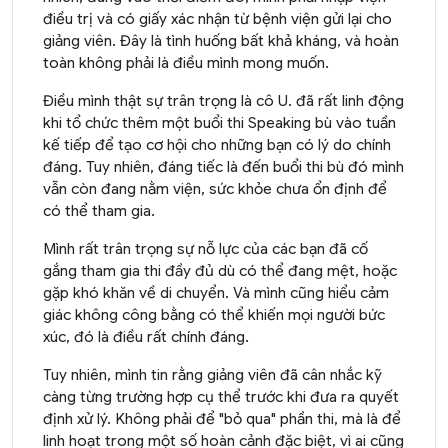
điều trị và có giấy xác nhận từ bệnh viện gửi lại cho
giảng viên. Đây là tình huống bất khả kháng, và hoàn
toàn không phải là điều mình mong muốn.
Điều mình thật sự trân trọng là cô U. đã rất linh động
khi tổ chức thêm một buổi thi Speaking bù vào tuần
kế tiếp để tạo cơ hội cho những bạn có lý do chính
đáng. Tuy nhiên, đáng tiếc là đến buổi thi bù đó mình
vẫn còn đang nằm viện, sức khỏe chưa ổn định để
có thể tham gia.
Mình rất trân trọng sự nỗ lực của các bạn đã cố
gắng tham gia thi đầy đủ dù có thể đang mệt, hoặc
gặp khó khăn về di chuyển. Và mình cũng hiểu cảm
giác không công bằng có thể khiến mọi người bức
xúc, đó là điều rất chính đáng.
Tuy nhiên, mình tin rằng giảng viên đã cân nhắc kỹ
càng từng trường hợp cụ thể trước khi đưa ra quyết
định xử lý. Không phải để "bỏ qua" phần thi, mà là để
linh hoạt trong một số hoàn cảnh đặc biệt, vì ai cũng