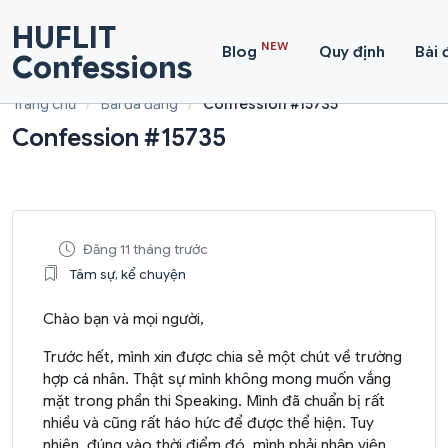
HUFLIT
NEW
Blog
Quy định
Bài 
Confessions
Trang chủ
Bài đã đăng
Confession #15735
Confession #15735
Đăng 11 tháng trước
Tâm sự, kể chuyện
Chào bạn và mọi người,
Trước hết, mình xin được chia sẻ một chút về trường
hợp cá nhân. Thật sự mình không mong muốn vắng
mặt trong phần thi Speaking. Mình đã chuẩn bị rất
nhiều và cũng rất háo hức để được thể hiện. Tuy
nhiên, đúng vào thời điểm đó, mình phải nhập viện